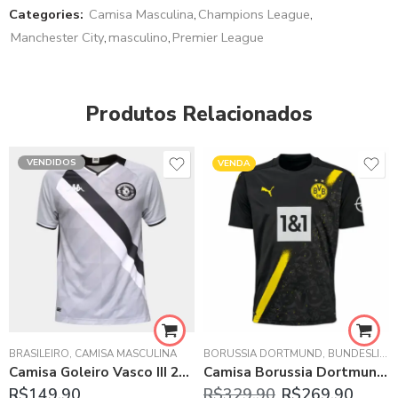
Categories:
Camisa Masculina
,
Champions League
,
Manchester City
,
masculino
,
Premier League
Produtos Relacionados
VENDIDOS
VENDA
BRASILEIRO
,
CAMISA MASCULINA
BORUSSIA DORTMUND
,
BUNDESLIGA
Camisa Goleiro Vasco III 21/22 Cinza
Camisa Borussia Dortmund II 20/21 Preta Masculina
HAMPIONS LEAGUE
,
LA LIGA ESPANHOLA
R$
149.90
R$
329.90
R$
269.90