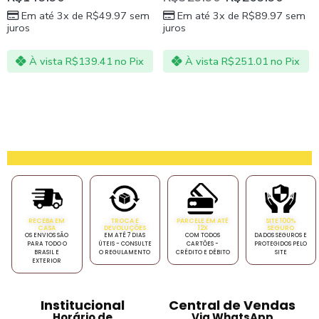
Em até 3x de
R$
49.97
sem
Em até 3x de
R$
89.97
sem
juros
juros
À vista
R$
139.41
no Pix
À vista
R$
251.01
no Pix
RECEBA EM
TROCA E
PARCELE EM ATÉ
SITE 100%
CASA
DEVOLUÇÕES
12X
SEGURO
OS ENVIOS SÃO
EM ATÉ 7 DIAS
COM TODOS
DADOS SEGUROS E
PARA TODO O
ÚTEIS - CONSULTE
CARTÕES -
PROTEGIDOS PELO
BRASIL E
O REGULAMENTO
CRÉDITO E DÉBITO
SITE
EXTERIOR
Institucional
Central de Vendas
Horário de
Via WhatsApp