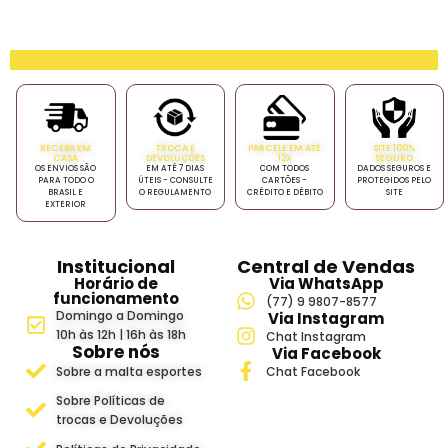
RECEBA EM
TROCA E
PARCELE EM ATÉ
SITE 100%
CASA
DEVOLUÇÕES
12X
SEGURO
OS ENVIOS SÃO
EM ATÉ 7 DIAS
COM TODOS
DADOS SEGUROS E
PARA TODO O
ÚTEIS - CONSULTE
CARTÕES -
PROTEGIDOS PELO
BRASIL E
O REGULAMENTO
CRÉDITO E DÉBITO
SITE
EXTERIOR
Institucional
Central de Vendas
Horário de
Via WhatsApp
funcionamento
(77) 9 9807-8577
Domingo a Domingo
Via Instagram
10h às 12h | 16h às 18h
Chat Instagram
Sobre nós
Via Facebook
Sobre a malta esportes
Chat Facebook
Sobre Políticas de
trocas e Devoluções