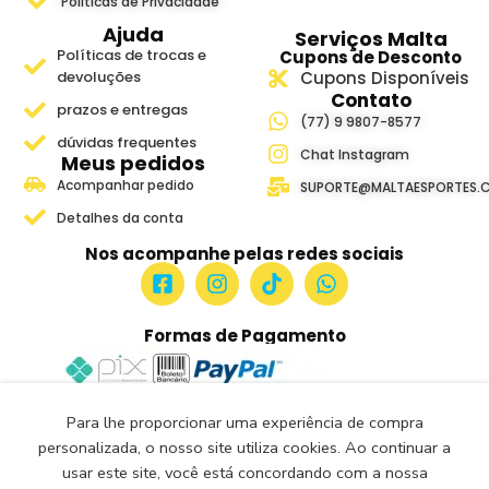
Políticas de Privacidade
Ajuda
Serviços Malta
Políticas de trocas e
Cupons de Desconto
devoluções
Cupons Disponíveis
Contato
prazos e entregas
(77) 9 9807-8577
dúvidas frequentes
Chat Instagram
Meus pedidos
Acompanhar pedido
SUPORTE@MALTAESPORTES.
Detalhes da conta
Nos acompanhe pelas redes sociais
Formas de Pagamento
Para lhe proporcionar uma experiência de compra
Site Seguro e Verificado
personalizada, o nosso site utiliza cookies. Ao continuar a
Seguro Certificado
usar este site, você está concordando com a nossa