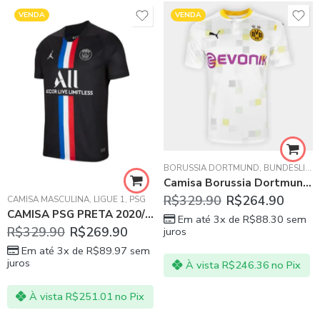
VENDA
VENDA
BORUSSIA DORTMUND
,
BUNDESLIGA
Camisa Borussia Dortmund Third 20/21
,
CSKA MOSCOW
,
FLAMENGO
,
GRANADA CF
,
MACCABI HAIFA
,
MA
R$
329.90
R$
264.90
CAMISA MASCULINA
,
LIGUE 1
,
PSG
CAMISA PSG PRETA 2020/21 JORDAN
Em até 3x de
R$
88.30
sem
R$
329.90
R$
269.90
juros
Em até 3x de
R$
89.97
sem
juros
À vista
R$
246.36
no Pix
À vista
R$
251.01
no Pix