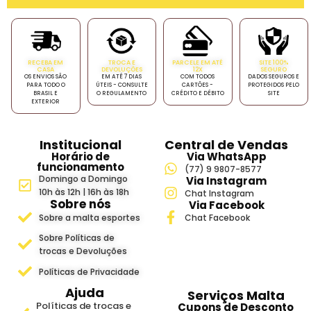
RECEBA EM
TROCA E
PARCELE EM ATÉ
SITE 100%
CASA
DEVOLUÇÕES
12X
SEGURO
OS ENVIOS SÃO
EM ATÉ 7 DIAS
COM TODOS
DADOS SEGUROS E
PARA TODO O
ÚTEIS - CONSULTE
CARTÕES -
PROTEGIDOS PELO
BRASIL E
O REGULAMENTO
CRÉDITO E DÉBITO
SITE
EXTERIOR
Institucional
Central de Vendas
Horário de
Via WhatsApp
funcionamento
(77) 9 9807-8577
Domingo a Domingo
Via Instagram
10h às 12h | 16h às 18h
Chat Instagram
Sobre nós
Via Facebook
Sobre a malta esportes
Chat Facebook
Sobre Políticas de
trocas e Devoluções
Políticas de Privacidade
Ajuda
Serviços Malta
Políticas de trocas e
Cupons de Desconto