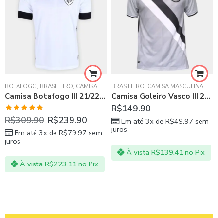
BOTAFOGO
,
BRASILEIRO
,
CAMISA MASCULINA
BRASILEIRO
,
CAMISA MASCULINA
Camisa Botafogo III 21/22 Branca
Camisa Goleiro Vasco III 21/22 Cinza
HAMPIONS LEAGUE
,
LA LIGA ESPANHOLA
R$
149.90
Avaliação
R$
309.90
R$
239.90
Em até 3x de
R$
49.97
sem
5.00
de 5
juros
Em até 3x de
R$
79.97
sem
juros
À vista
R$
139.41
no Pix
À vista
R$
223.11
no Pix