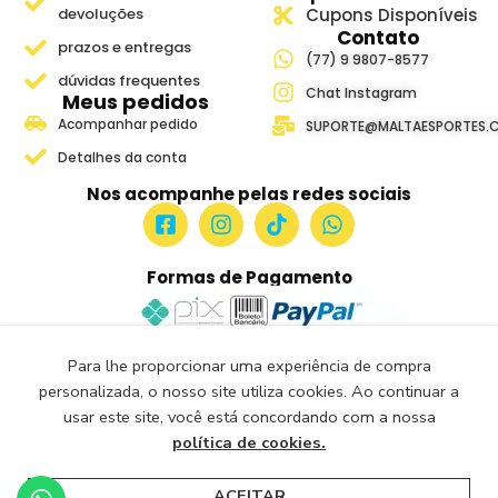
devoluções
Cupons Disponíveis
Contato
prazos e entregas
(77) 9 9807-8577
dúvidas frequentes
Chat Instagram
Meus pedidos
Acompanhar pedido
SUPORTE@MALTAESPORTES.
Detalhes da conta
Nos acompanhe pelas redes sociais
Formas de Pagamento
Para lhe proporcionar uma experiência de compra
Site Seguro e Verificado
personalizada, o nosso site utiliza cookies. Ao continuar a
Seguro Certificado
usar este site, você está concordando com a nossa
Certificado: Trustindex
política de cookies.
Malta Esportes Copyright ® 2018-2026- Todos os Direitos
Reservados.
ACEITAR