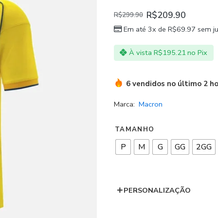
R$
209.90
R$
299.90
Em até 3x de
R$
69.97
sem ju
À vista
R$
195.21
no Pix
6 vendidos no último 2 h
Marca:
Macron
TAMANHO
P
M
G
GG
2GG
PERSONALIZAÇÃO