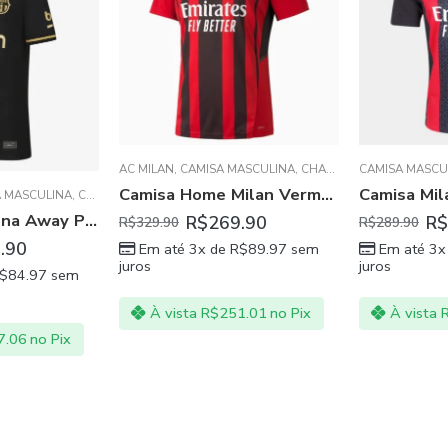
AC MILAN
,
CAMISA MASCULINA
,
CHAMPIONS LEAGUE
CAMISA MASCUL
,
SÉRI
Camisa Home Milan Vermelha com Preto 21/22
 MASCULINA
,
CHAMPIONS LEAGUE
,
LA LIGA ESPANHOLA
Camisa Barcelona Away Preta 2020/21 Masculina
R$
269.90
R$
R$
329.90
R$
289.90
.90
Em até 3x de
R$
89.97
sem
Em até 3x
juros
juros
$
84.97
sem
À vista
R$
251.01
no Pix
À vista
R
.06
no Pix