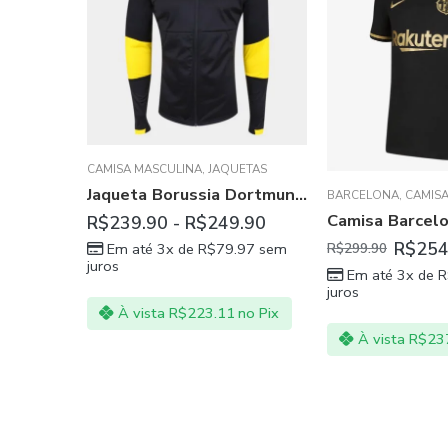
ULINA
,
FLAMENGO
CAMISA MASCULINA
,
JAQUETAS
Camisa Flamengo Titular Vermelha 2021/22 Masculina
Jaqueta Borussia Dortmund Treino 20/21 Preta
BARCELONA
,
CAMISA
R$
239.90
-
R$
249.90
R$
254
97
sem
Em até 3x de
R$
79.97
sem
R$
299.90
juros
Em até 3x de
R
juros
no Pix
À vista
R$
223.11
no Pix
À vista
R$
237