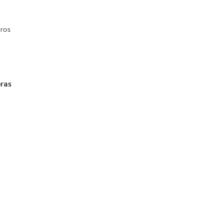
ros
oras