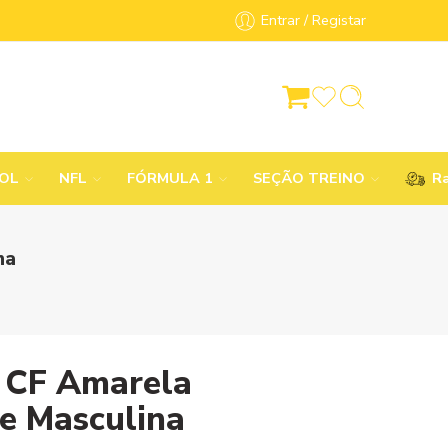
Entrar / Registar
BOL
NFL
FÓRMULA 1
SEÇÃO TREINO
Ra
na
 CF Amarela
e Masculina