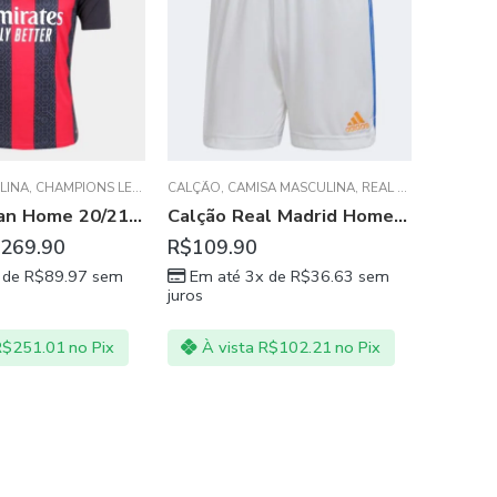
BRASIL
,
CA
INA
E A ITALIANO
,
CHAMPIONS LEAGUE
CALÇÃO
,
SÉRIE A ITALIANO
,
CAMISA MASCULINA
,
REAL MADRID
Camisa Milan Home 20/21 Masculina Vermelho Preto
Calção Real Madrid Home 21/22 Masculino – Branco
R$
369.90
269.90
R$
109.90
Em at
 de
R$
89.97
sem
Em até 3x de
R$
36.63
sem
juros
juros
À vi
$
251.01
no Pix
À vista
R$
102.21
no Pix