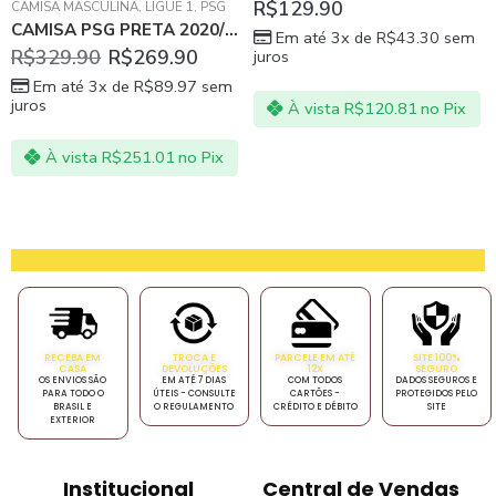
R$
129.90
CAMISA MASCULINA
,
LIGUE 1
,
PSG
CAMISA PSG PRETA 2020/21 JORDAN
Em até 3x de
R$
43.30
sem
R$
329.90
R$
269.90
juros
Em até 3x de
R$
89.97
sem
juros
À vista
R$
120.81
no Pix
À vista
R$
251.01
no Pix
RECEBA EM
TROCA E
PARCELE EM ATÉ
SITE 100%
CASA
DEVOLUÇÕES
12X
SEGURO
OS ENVIOS SÃO
EM ATÉ 7 DIAS
COM TODOS
DADOS SEGUROS E
PARA TODO O
ÚTEIS - CONSULTE
CARTÕES -
PROTEGIDOS PELO
BRASIL E
O REGULAMENTO
CRÉDITO E DÉBITO
SITE
EXTERIOR
Institucional
Central de Vendas