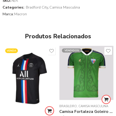
SKU:
N/A
Categories:
Bradford City
,
Camisa Masculina
Marca:
Macron
Produtos Relacionados
VENDIDOS
VENDA
BRASILEIRO
,
CAMISA MASCULINA
Camisa Fortaleza Goleiro 2021 – Verde