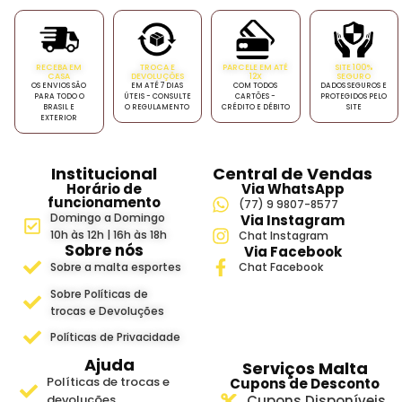
RECEBA EM
TROCA E
PARCELE EM ATÉ
SITE 100%
CASA
DEVOLUÇÕES
12X
SEGURO
OS ENVIOS SÃO
EM ATÉ 7 DIAS
COM TODOS
DADOS SEGUROS E
PARA TODO O
ÚTEIS - CONSULTE
CARTÕES -
PROTEGIDOS PELO
BRASIL E
O REGULAMENTO
CRÉDITO E DÉBITO
SITE
EXTERIOR
Institucional
Central de Vendas
Horário de
Via WhatsApp
funcionamento
(77) 9 9807-8577
Domingo a Domingo
Via Instagram
10h às 12h | 16h às 18h
Chat Instagram
Sobre nós
Via Facebook
Sobre a malta esportes
Chat Facebook
Sobre Políticas de
trocas e Devoluções
Políticas de Privacidade
Ajuda
Serviços Malta
Políticas de trocas e
Cupons de Desconto
devoluções
Cupons Disponíveis