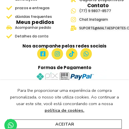
Contato
prazos e entregas
(77) 9 9807-8577
dúvidas frequentes
Chat Instagram
Meus pedidos
Acompanhar pedido
SUPORTE@MALTAESPORTES.
Detalhes da conta
Nos acompanhe pelas redes sociais
Formas de Pagamento
Para lhe proporcionar uma experiência de compra
Site Seguro e Verificado
personalizada, o nosso site utiliza cookies. Ao continuar a
Seguro Certificado
usar este site, você está concordando com a nossa
Certificado: Trustindex
política de cookies.
Malta Esportes Copyright ® 2018-2026- Todos os Direitos
Reservados.
ACEITAR