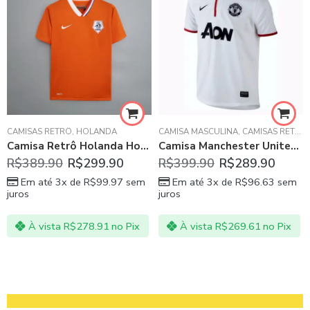
,
CAMISAS RETRÔ
MASCULINO
,
PALMEIRAS
,
HOLANDA
CAMISA MASCULINA
,
CAMISAS RETRÔ
Camisa Retrô Holanda Home 2008 – Masculina
Camisa Manchester United Retrô 2013/14 Branca Masculina
R$
389.90
R$
299.90
R$
399.90
R$
289.90
Em até 3x de
R$
99.97
sem
Em até 3x de
R$
96.63
sem
juros
juros
À vista
R$
278.91
no Pix
À vista
R$
269.61
no Pix