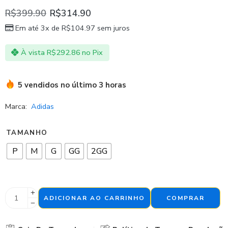
R$
399.90
R$
314.90
Em até 3x de
R$
104.97
sem juros
À vista
R$
292.86
no Pix
5 vendidos no último 3 horas
Marca:
Adidas
TAMANHO
P
M
G
GG
2GG
ADICIONAR AO CARRINHO
COMPRAR