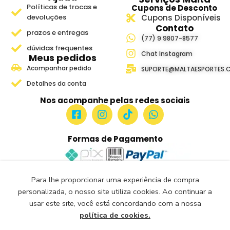
Políticas de trocas e
Cupons de Desconto
devoluções
Cupons Disponíveis
Contato
prazos e entregas
(77) 9 9807-8577
dúvidas frequentes
Chat Instagram
Meus pedidos
Acompanhar pedido
SUPORTE@MALTAESPORTES.
Detalhes da conta
Nos acompanhe pelas redes sociais
Formas de Pagamento
Para lhe proporcionar uma experiência de compra
Site Seguro e Verificado
personalizada, o nosso site utiliza cookies. Ao continuar a
Seguro Certificado
usar este site, você está concordando com a nossa
Certificado: Trustindex
política de cookies.
Malta Esportes Copyright ® 2018-2026- Todos os Direitos