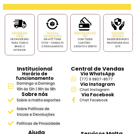
RECEBA EM
TROCA E
PARCELE EM ATÉ
SITE 100%
CASA
DEVOLUÇÕES
12X
SEGURO
OS ENVIOS SÃO
EM ATÉ 7 DIAS
COM TODOS
DADOS SEGUROS E
PARA TODO O
ÚTEIS - CONSULTE
CARTÕES -
PROTEGIDOS PELO
BRASIL E
O REGULAMENTO
CRÉDITO E DÉBITO
SITE
EXTERIOR
Institucional
Central de Vendas
Horário de
Via WhatsApp
funcionamento
(77) 9 9807-8577
Domingo a Domingo
Via Instagram
10h às 12h | 16h às 18h
Chat Instagram
Sobre nós
Via Facebook
Sobre a malta esportes
Chat Facebook
Sobre Políticas de
trocas e Devoluções
Políticas de Privacidade
Ajuda
Serviços Malta