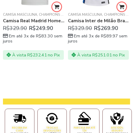
CAMISA MASCULINA
,
CHAMPIONS LEAGUE
CAMISA MASCULINA
,
LA LIGA ESPANHOLA
,
CHAMPIONS LEAGUE
,
REAL MADR
Camisa Real Madrid Home 21/22 Masculina Branco
Camisa Inter de Milão Branca AWAY 21/22 Masculina
R$
329.90
R$
249.90
R$
329.90
R$
269.90
Em até 3x de
R$
83.30
sem
Em até 3x de
R$
89.97
sem
juros
juros
À vista
R$
232.41
no Pix
À vista
R$
251.01
no Pix
RECEBA EM
TROCA E
PARCELE EM ATÉ
SITE 100%
CASA
DEVOLUÇÕES
12X
SEGURO