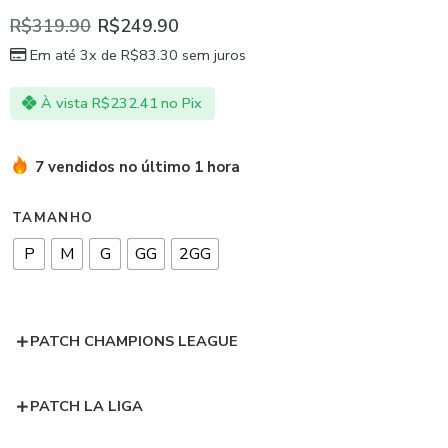
R$
319.90
R$
249.90
Em até 3x de
R$
83.30
sem juros
À vista
R$
232.41
no Pix
7 vendidos no último 1 hora
TAMANHO
P
M
G
GG
2GG
PATCH CHAMPIONS LEAGUE
PATCH LA LIGA