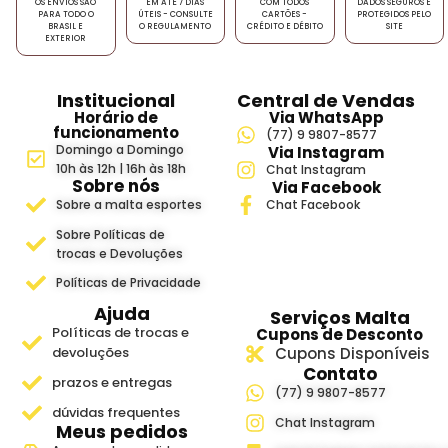
OS ENVIOS SÃO
EM ATÉ 7 DIAS
COM TODOS
DADOS SEGUROS E
PARA TODO O
ÚTEIS - CONSULTE
CARTÕES -
PROTEGIDOS PELO
BRASIL E
O REGULAMENTO
CRÉDITO E DÉBITO
SITE
EXTERIOR
Institucional
Central de Vendas
Horário de
Via WhatsApp
funcionamento
(77) 9 9807-8577
Domingo a Domingo
Via Instagram
10h às 12h | 16h às 18h
Chat Instagram
Sobre nós
Via Facebook
Sobre a malta esportes
Chat Facebook
Sobre Políticas de
trocas e Devoluções
Políticas de Privacidade
Ajuda
Serviços Malta
Políticas de trocas e
Cupons de Desconto
devoluções
Cupons Disponíveis
Contato
prazos e entregas
(77) 9 9807-8577
dúvidas frequentes
Chat Instagram
Meus pedidos