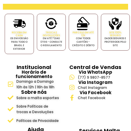
RECEBA EM
TROCA E
PARCELE EM ATÉ
SITE 100%
CASA
DEVOLUÇÕES
12X
SEGURO
OS ENVIOS SÃO
EM ATÉ 7 DIAS
COM TODOS
DADOS SEGUROS E
PARA TODO O
ÚTEIS - CONSULTE
CARTÕES -
PROTEGIDOS PELO
BRASIL E
O REGULAMENTO
CRÉDITO E DÉBITO
SITE
EXTERIOR
Institucional
Central de Vendas
Horário de
Via WhatsApp
funcionamento
(77) 9 9807-8577
Domingo a Domingo
Via Instagram
10h às 12h | 16h às 18h
Chat Instagram
Sobre nós
Via Facebook
Sobre a malta esportes
Chat Facebook
Sobre Políticas de
trocas e Devoluções
Políticas de Privacidade
Ajuda
Serviços Malta