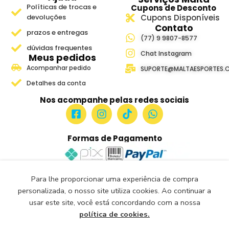
Políticas de trocas e
Cupons de Desconto
devoluções
Cupons Disponíveis
Contato
prazos e entregas
(77) 9 9807-8577
dúvidas frequentes
Chat Instagram
Meus pedidos
Acompanhar pedido
SUPORTE@MALTAESPORTES.
Detalhes da conta
Nos acompanhe pelas redes sociais
Formas de Pagamento
Para lhe proporcionar uma experiência de compra
Site Seguro e Verificado
personalizada, o nosso site utiliza cookies. Ao continuar a
Seguro Certificado
usar este site, você está concordando com a nossa
Certificado: Trustindex
política de cookies.
Malta Esportes Copyright ® 2018-2026- Todos os Direitos