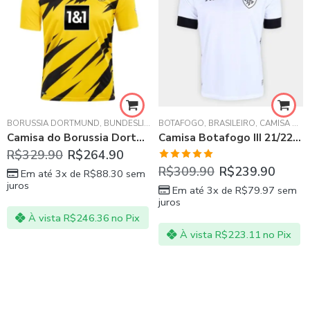
EAGUE
BORUSSIA DORTMUND
,
CHELSEA FC
,
PREMIER LEAGUE
,
BUNDESLIGA
,
BOTAFOGO
CAMISA MASCULINA
,
BRASILEIRO
,
CAMISA MASCULINA
Camisa do Borussia Dortmund I 20/21
Camisa Botafogo III 21/22 Branca
R$
329.90
R$
264.90
Avaliação
R$
309.90
R$
239.90
Em até 3x de
R$
88.30
sem
5.00
de 5
juros
Em até 3x de
R$
79.97
sem
juros
À vista
R$
246.36
no Pix
À vista
R$
223.11
no Pix