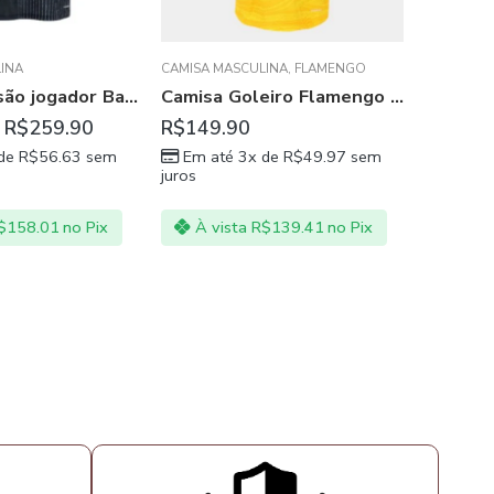
INA
,
FLAMENGO
BORUSSIA DORTMUND
,
BUNDESLIGA
,
CAMISA MASC
BRASILEIR
Camisa Goleiro Flamengo Amarelo com Cinza
Camisa Borussia Dortmund II 20/21 Preta Masculina
R$
269.90
R$
139.
R$
329.90
 de
R$
49.97
sem
Em até 3x de
R$
89.97
sem
Em at
juros
juros
$
139.41
no Pix
À vista
R$
251.01
no Pix
À vi