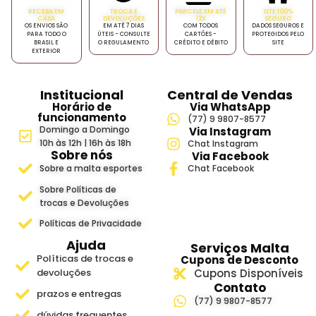
RECEBA EM
TROCA E
PARCELE EM ATÉ
SITE 100%
CASA
DEVOLUÇÕES
12X
SEGURO
OS ENVIOS SÃO
EM ATÉ 7 DIAS
COM TODOS
DADOS SEGUROS E
PARA TODO O
ÚTEIS - CONSULTE
CARTÕES -
PROTEGIDOS PELO
BRASIL E
O REGULAMENTO
CRÉDITO E DÉBITO
SITE
EXTERIOR
Institucional
Central de Vendas
Horário de
Via WhatsApp
funcionamento
(77) 9 9807-8577
Domingo a Domingo
Via Instagram
10h às 12h | 16h às 18h
Chat Instagram
Sobre nós
Via Facebook
Sobre a malta esportes
Chat Facebook
Sobre Políticas de
trocas e Devoluções
Políticas de Privacidade
Ajuda
Serviços Malta
Políticas de trocas e
Cupons de Desconto
devoluções
Cupons Disponíveis
Contato
prazos e entregas
(77) 9 9807-8577
dúvidas frequentes