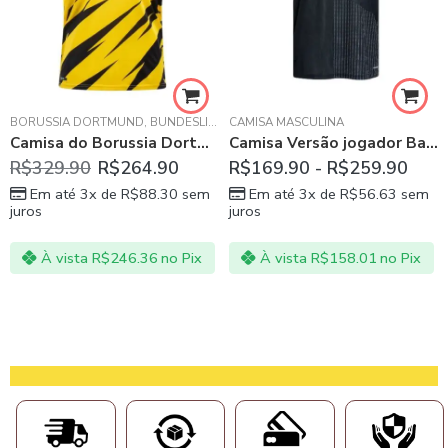
BORUSSIA DORTMUND
,
BUNDESLIGA
,
CAMISA MASCULINA
CAMISA MASCULINA
Camisa do Borussia Dortmund I 20/21
Camisa Versão jogador Bayern München afastado 21/22
LA
R$
329.90
R$
264.90
R$
169.90
-
R$
259.90
Em até 3x de
R$
88.30
sem
Em até 3x de
R$
56.63
sem
juros
juros
À vista
R$
246.36
no Pix
À vista
R$
158.01
no Pix